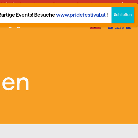
Mitglied werden
Shop
Spenden
Archiv
German
▼
oßartige Events! Besuche
www.pridefestival.at
!
Engagier dich!
hen