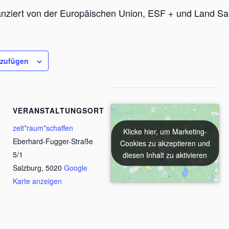
nanziert von der Europäischen Union, ESF + und Land Sa
nzufügen
VERANSTALTUNGSORT
zeit*raum*schaffen
Klicke hier, um Marketing-
Klicke hier, um Marketing-
Eberhard-Fugger-Straße
Cookies zu akzeptieren und
Cookies zu akzeptieren und
5/1
diesen Inhalt zu aktivieren
diesen Inhalt zu aktivieren
Salzburg
,
5020
Google
Karte anzeigen