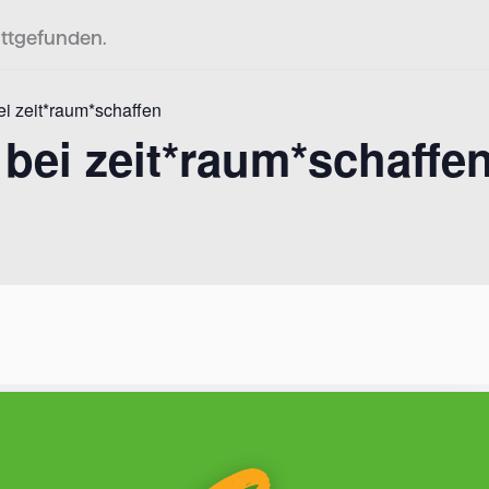
attgefunden.
ei zeit*raum*schaffen
bei zeit*raum*schaffe