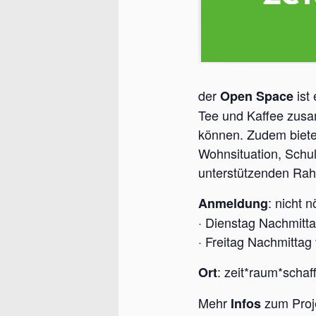
der
ist
Open Space
Tee und Kaffee zusa
können. Zudem bietet 
Wohnsituation, Schu
unterstützenden Rah
: nicht 
Anmeldung
· Dienstag Nachmitt
· Freitag Nachmittag
: zeit*raum*scha
Ort
Mehr
zum Proj
Infos