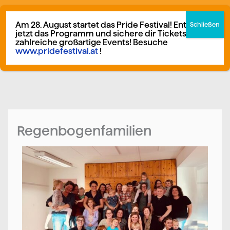
Zum
F
I
German
▼
Inhalt
Am 28. August startet das Pride Festival! Entdecke
a
n
jetzt das Programm und sichere dir Tickets für
springen
zahlreiche großartige Events! Besuche
c
s
www.pridefestival.at
!
Mitglied werden
Spenden
e
t
b
a
o
g
o
r
Regenbogenfamilien
k
a
m