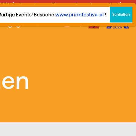
Mitglied werden
Shop
Spenden
Archiv
German
▼
oßartige Events! Besuche
www.pridefestival.at
!
Engagier dich!
hen