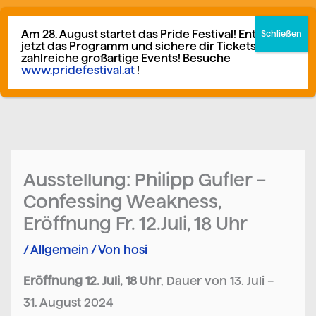
Zum
German
▼
Inhalt
Am 28. August startet das Pride Festival! Entdecke
jetzt das Programm und sichere dir Tickets für
springen
zahlreiche großartige Events! Besuche
www.pridefestival.at
!
Mitglied werden
Spenden
Ausstellung: Philipp Gufler –
Confessing Weakness,
Eröffnung Fr. 12.Juli, 18 Uhr
/
Allgemein
/ Von
hosi
Eröffnung 12. Juli, 18 Uhr
, Dauer von 13. Juli –
31. August 2024