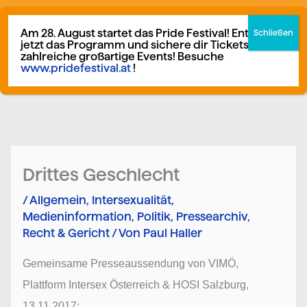
Zum
German
▼
Inhalt
Am 28. August startet das Pride Festival! Entdecke
jetzt das Programm und sichere dir Tickets für
springen
zahlreiche großartige Events! Besuche
www.pridefestival.at
!
Mitglied werden
Spenden
Drittes Geschlecht
/
Allgemein
,
Intersexualität
,
Medieninformation
,
Politik
,
Pressearchiv
,
Recht & Gericht
/ Von
Paul Haller
Gemeinsame Presseaussendung von VIMÖ,
Plattform Intersex Österreich & HOSI Salzburg,
13.11.2017: