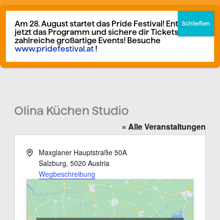
Zum
German
▼
Inhalt
Am 28. August startet das Pride Festival! Entdecke
jetzt das Programm und sichere dir Tickets für
springen
zahlreiche großartige Events! Besuche
www.pridefestival.at
!
Mitglied werden
Spenden
Olina Küchen Studio
« Alle Veranstaltungen
Adresse
Maxglaner Hauptstraße 50A
Salzburg
,
5020
Austria
Wegbeschreibung