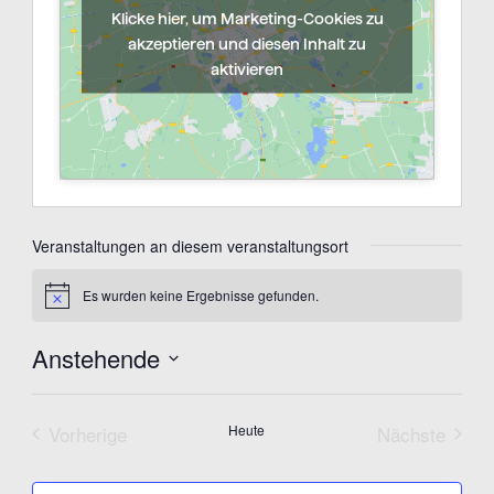
Klicke hier, um Marketing-Cookies zu
akzeptieren und diesen Inhalt zu
aktivieren
Veranstaltungen an diesem veranstaltungsort
Es wurden keine Ergebnisse gefunden.
Hinweis
Anstehende
Datum
wählen.
Vorherige
Heute
Nächste
Veranstaltungen
Veranstal