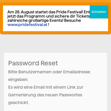
Zum
F
I
German
▼
Inhalt
Am 28. August startet das Pride Festival! Entdecke
a
n
jetzt das Programm und sichere dir Tickets für
springen
zahlreiche großartige Events! Besuche
c
s
www.pridefestival.at
!
Mitglied werden
Spenden
e
t
b
a
o
g
o
r
Password Reset
k
a
m
Bitte Benutzernamen oder Emailadresse
eingeben.
Es wird eine Email mit einem Link zur
Gernerierung des neuen Passwortes
geschickt.