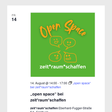
FR.
14
14. August @ 14:00
-
17:00
„open space“
bei zeit*raum*schaffen
„open space“ bei
zeit*raum*schaffen
zeit*raum*schaffen
Eberhard-Fugger-Straße
5/1, Salzburg