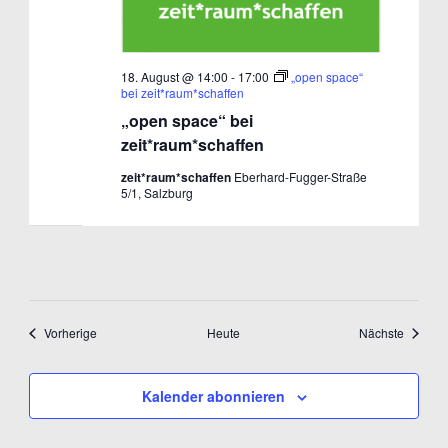
18. August @ 14:00
-
17:00
„open space“
bei zeit*raum*schaffen
„open space“ bei
zeit*raum*schaffen
zeit*raum*schaffen
Eberhard-Fugger-Straße
5/1, Salzburg
Veranstaltungen
Veranst
Vorherige
Heute
Nächste
Kalender abonnieren