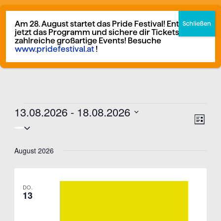
Zum
German
▼
Inhalt
Am 28. August startet das Pride Festival! Entdecke
jetzt das Programm und sichere dir Tickets für
springen
zahlreiche großartige Events! Besuche
www.pridefestival.at
!
Mitglied werden
Spenden
13.08.2026
 - 
18.08.2026
Veranstaltungen
Ansich
Veran
Liste
Datum
Naviga
Ansi
wählen.
Navig
August 2026
DO.
13