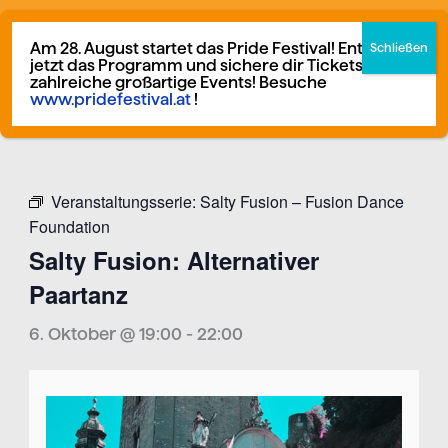
Zum
German
▼
Inhalt
Am 28. August startet das Pride Festival! Entdecke
jetzt das Programm und sichere dir Tickets für
springen
zahlreiche großartige Events! Besuche
www.pridefestival.at
!
Mitglied werden
Spenden
Veranstaltungsserie:
Salty Fusion – Fusion Dance
Foundation
Salty Fusion: Alternativer
Paartanz
6. Oktober @ 19:00
-
22:00