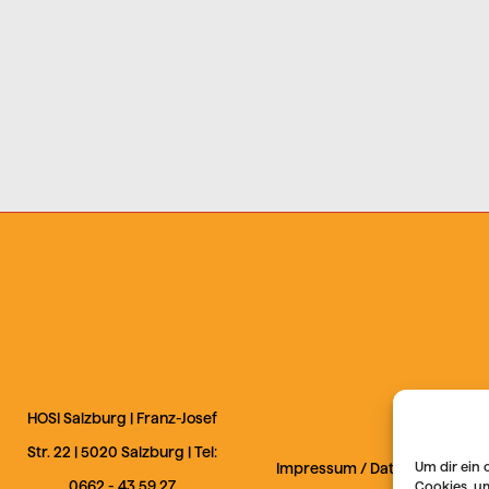
HOSI Salzburg |
Franz-Josef
Str. 22
|
5020
Salzburg
| Tel:
Um dir ein 
Impressum
/
Datenschutz
0662 - 43 59 27
Cookies, u