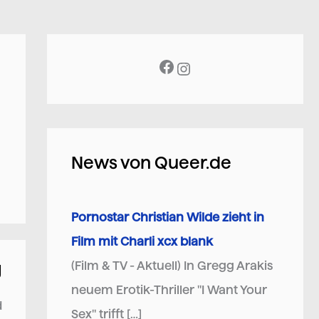
News von Queer.de
Pornostar Christian Wilde zieht in
Film mit Charli xcx blank
g
(Film & TV - Aktuell) In Gregg Arakis
neuem Erotik-Thriller "I Want Your
d
Sex" trifft […]