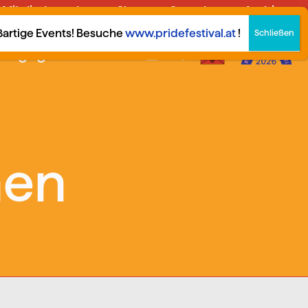
Mitglied werden
Shop
Spenden
Archiv
German
▼
oßartige Events! Besuche
www.pridefestival.at
!
Engagier dich!
hen