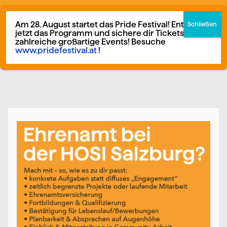
Zum
F
I
German
▼
Inhalt
Am 28. August startet das Pride Festival! Entdecke
a
n
jetzt das Programm und sichere dir Tickets für
springen
zahlreiche großartige Events! Besuche
c
s
www.pridefestival.at
!
Mitglied werden
Spenden
e
t
b
a
o
g
o
r
k
a
m