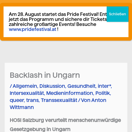
Zum
German
▼
Inhalt
Am 28. August startet das Pride Festival! Entdecke
jetzt das Programm und sichere dir Tickets für
springen
zahlreiche großartige Events! Besuche
www.pridefestival.at
!
Mitglied werden
Spenden
Backlash in Ungarn
/
Allgemein
,
Diskussion
,
Gesundheit
,
inter*
,
Intersexualität
,
Medieninformation
,
Politik
,
queer
,
trans
,
Transsexualität
/ Von
Anton
Wittmann
HOSI Salzburg verurteilt menschenunwürdige
Gesetzgebung in Ungarn